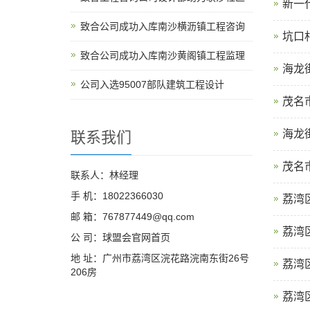
新一
致合公司成功入库南沙横沥镇工程咨询
坑口
致合公司成功入库南沙黄阁镇工程监理
海龙
公司入选95007部队建筑工程设计
茂名
海龙
联系我们
茂名
联系人：林经理
手 机：18022366030
荔湾
邮 箱：767877449@qq.com
荔湾
公 司：球盟会官网首页
地 址：广州市荔湾区浣花路浣南东街26号
荔湾
206房
荔湾