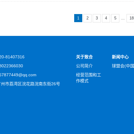
...
1
2
3
4
5
18
0-81407316
关于致合
新闻中心
022366030
公司简介
球盟会(中国
7877449@qq.com
经营范围和工
作模式
州市荔湾区浣花路浣南东街26号